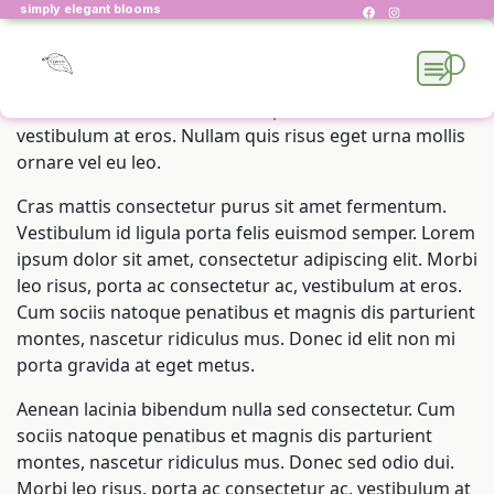
simply elegant blooms
Donec ullamcorper nulla non metus auctor fringilla.
Fusce dapibus, tellus ac cursus commodo, tortor
Skip
mauris condimentum nibh, ut fermentum massa justo
to
sit amet risus. Morbi leo risus, porta ac consectetur ac,
content
vestibulum at eros. Nullam quis risus eget urna mollis
ornare vel eu leo.
Cras mattis consectetur purus sit amet fermentum.
By Collection
Vestibulum id ligula porta felis euismod semper. Lorem
ipsum dolor sit amet, consectetur adipiscing elit. Morbi
By Occasion
leo risus, porta ac consectetur ac, vestibulum at eros.
Cum sociis natoque penatibus et magnis dis parturient
By Gifts
montes, nascetur ridiculus mus. Donec id elit non mi
porta gravida at eget metus.
Event planning
Aenean lacinia bibendum nulla sed consectetur. Cum
sociis natoque penatibus et magnis dis parturient
English
montes, nascetur ridiculus mus. Donec sed odio dui.
Morbi leo risus, porta ac consectetur ac, vestibulum at