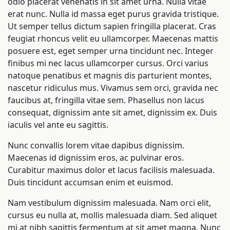
odio placerat venenatis in sit amet urna. Nulla vitae
erat nunc. Nulla id massa eget purus gravida tristique.
Ut semper tellus dictum sapien fringilla placerat. Cras
feugiat rhoncus velit eu ullamcorper. Maecenas mattis
posuere est, eget semper urna tincidunt nec. Integer
finibus mi nec lacus ullamcorper cursus. Orci varius
natoque penatibus et magnis dis parturient montes,
nascetur ridiculus mus. Vivamus sem orci, gravida nec
faucibus at, fringilla vitae sem. Phasellus non lacus
consequat, dignissim ante sit amet, dignissim ex. Duis
iaculis vel ante eu sagittis.
Nunc convallis lorem vitae dapibus dignissim.
Maecenas id dignissim eros, ac pulvinar eros.
Curabitur maximus dolor et lacus facilisis malesuada.
Duis tincidunt accumsan enim et euismod.
Nam vestibulum dignissim malesuada. Nam orci elit,
cursus eu nulla at, mollis malesuada diam. Sed aliquet
mi at nibh sagittis fermentum at sit amet magna. Nunc